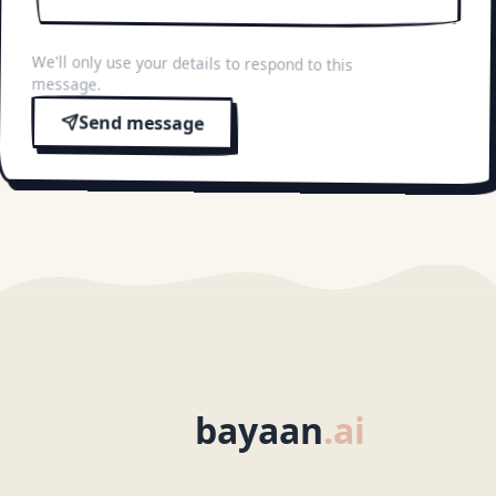
We'll only use your details to respond to this
message.
Send message
bayaan
.ai